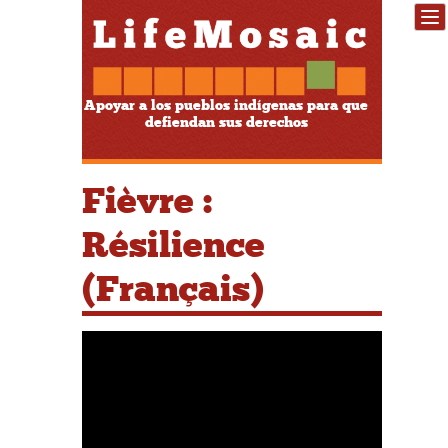
Apoyar a los pueblos indígenas para que
defiendan sus derechos
Fièvre :
Résilience
(Français)