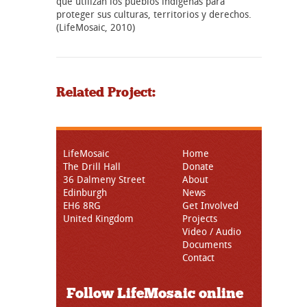
que utilizan los pueblos indígenas para
proteger sus culturas, territorios y derechos.
(LifeMosaic, 2010)
Related Project:
LifeMosaic
Home
The Drill Hall
Donate
36 Dalmeny Street
About
Edinburgh
News
EH6 8RG
Get Involved
United Kingdom
Projects
Video / Audio
Documents
Contact
Follow LifeMosaic online