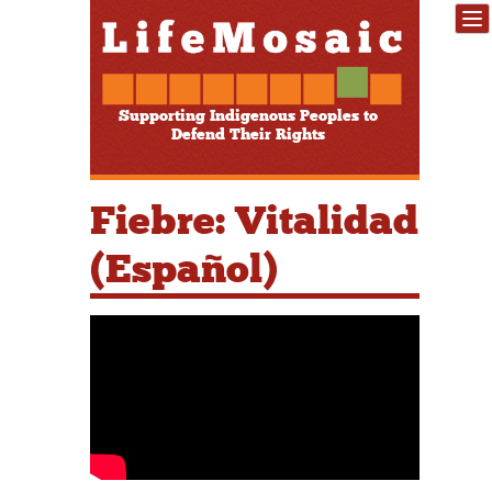
Supporting Indigenous Peoples to
Defend Their Rights
Fiebre: Vitalidad
(Español)