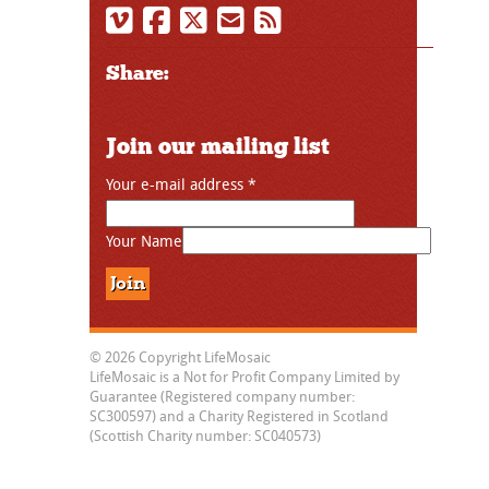
Share:
Join our mailing list
Your e-mail address
*
Your Name
© 2026 Copyright LifeMosaic
LifeMosaic is a Not for Profit Company Limited by
Guarantee (Registered company number:
SC300597) and a Charity Registered in Scotland
(Scottish Charity number: SC040573)