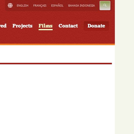
SEARCH
ENGLISH
FRANÇAIS
ESPAÑOL
BAHASA INDONESIA
ved
Projects
Films
Contact
Donate