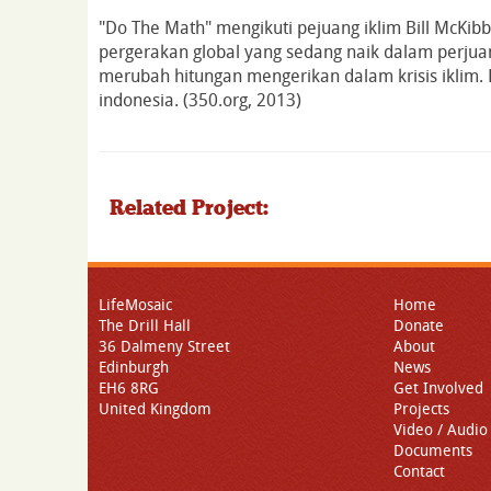
"Do The Math" mengikuti pejuang iklim Bill McKib
pergerakan global yang sedang naik dalam perjua
merubah hitungan mengerikan dalam krisis iklim.
indonesia. (350.org, 2013)
Related Project:
LifeMosaic
Home
The Drill Hall
Donate
36 Dalmeny Street
About
Edinburgh
News
EH6 8RG
Get Involved
United Kingdom
Projects
Video / Audio
Documents
Contact