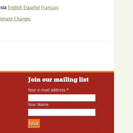
sia
English
Español
Français
Climate Change
,
Join our mailing list
Your e-mail address
*
Your Name