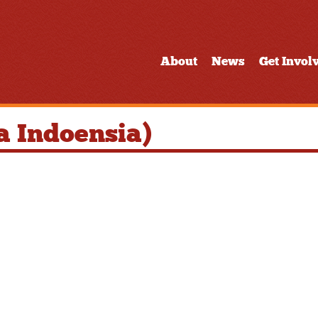
About
News
Get Invol
a Indoensia)