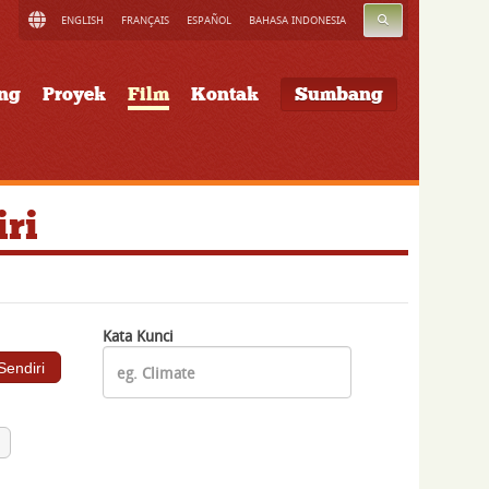
CARI
ENGLISH
FRANÇAIS
ESPAÑOL
BAHASA INDONESIA
ung
Proyek
Film
Kontak
Sumbang
ri
Kata Kunci
endiri