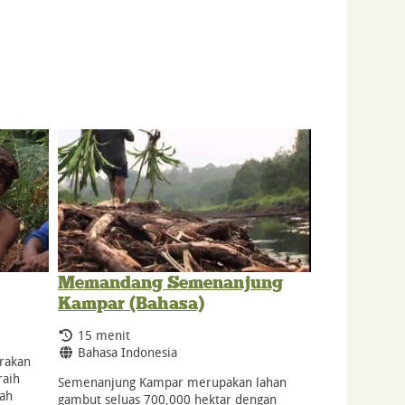
Memandang Semenanjung
Kampar (Bahasa)
Durasi:
15 menit
Bahasa:
Bahasa Indonesia
rakan
raih
Semenanjung Kampar merupakan lahan
ah
gambut seluas 700,000 hektar dengan