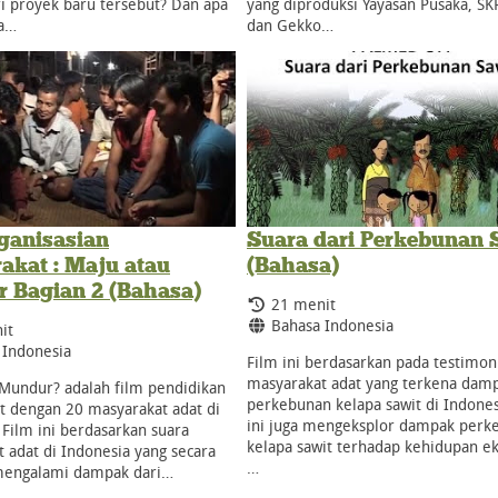
i proyek baru tersebut? Dan apa
yang diproduksi Yayasan Pusaka, S
a…
dan Gekko…
ganisasian
Suara dari Perkebunan 
akat : Maju atau
(Bahasa)
 Bagian 2 (Bahasa)
Durasi:
21 menit
Bahasa:
Bahasa Indonesia
it
:
 Indonesia
Film ini berdasarkan pada testimon
masyarakat adat yang terkena damp
Mundur? adalah film pendidikan
perkebunan kelapa sawit di Indones
t dengan 20 masyarakat adat di
ini juga mengeksplor dampak perk
 Film ini berdasarkan suara
kelapa sawit terhadap kehidupan e
 adat di Indonesia yang secara
…
mengalami dampak dari…