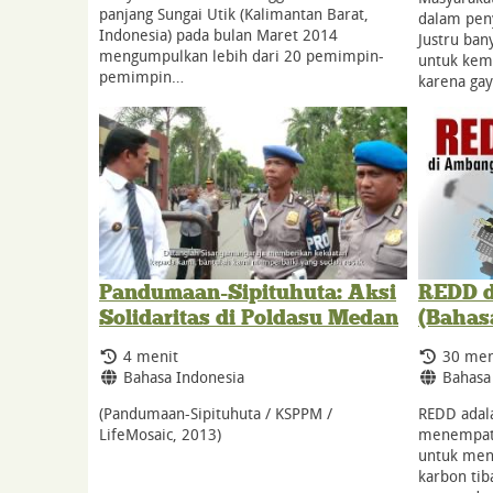
panjang Sungai Utik (Kalimantan Barat,
dalam pen
Indonesia) pada bulan Maret 2014
Justru ban
mengumpulkan lebih dari 20 pemimpin-
untuk kema
pemimpin…
karena ga
Pandumaan-Sipituhuta: Aksi
REDD d
Solidaritas di Poldasu Medan
(Bahas
Durasi:
Durasi:
4 menit
30 men
Bahasa:
Bahasa
Bahasa Indonesia
Bahasa
(Pandumaan-Sipituhuta / KSPPM /
REDD adal
LifeMosaic, 2013)
menempatk
untuk men
karbon tib