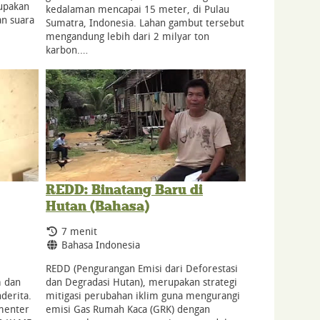
upakan
kedalaman mencapai 15 meter, di Pulau
an suara
Sumatra, Indonesia. Lahan gambut tersebut
mengandung lebih dari 2 milyar ton
karbon.…
REDD: Binatang Baru di
Hutan (Bahasa)
Durasi:
7 menit
Bahasa:
Bahasa Indonesia
REDD (Pengurangan Emisi dari Deforestasi
m dan
dan Degradasi Hutan), merupakan strategi
derita.
mitigasi perubahan iklim guna mengurangi
umenter
emisi Gas Rumah Kaca (GRK) dengan