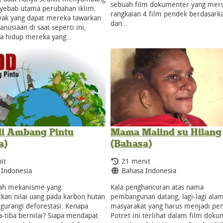
sebuah film dokumenter yang mer
yebab utama perubahan iklim.
rangkaian 4 film pendek berdasark
yak yang dapat mereka tawarkan
dan…
nusiaan di saat seperti ini,
ya hidup mereka yang…
i Ambang Pintu
Mama Malind su Hilang
a)
(Bahasa)
Durasi:
it
21 menit
:
Bahasa:
 Indonesia
Bahasa Indonesia
ah mekanisme yang
Kala penghancuran atas nama
an nilai uang pada karbon hutan
pembangunan datang, lagi-lagi ala
gurangi deforestasi. Kenapa
masyarakat yang harus menjadi pen
a-tiba bernilai? Siapa mendapat
Potret ini terlihat dalam film dok