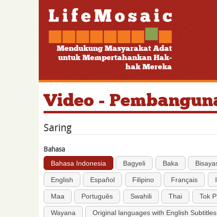
Mendukung Masyarakat Adat
untuk Mempertahankan Hak-
hak Mereka
Video - Pembanguna
Saring
Bahasa
Bahasa Indonesia
Bagyeli
Baka
Bisaya
English
Español
Filipino
Français
Maa
Português
Swahili
Thai
Tok P
Wayana
Original languages with English Subtitles