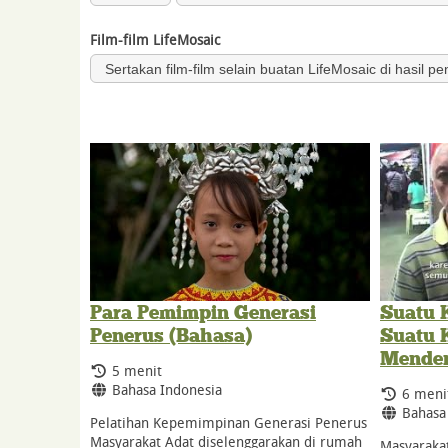
Film-film LifeMosaic
Sertakan film-film selain buatan LifeMosaic di hasil pe
Para Pemimpin Generasi
Suatu 
Penerus (Bahasa)
Suatu 
Menden
Durasi:
5 menit
Bahasa:
Bahasa Indonesia
Durasi:
6 meni
Bahasa
Bahasa
Pelatihan Kepemimpinan Generasi Penerus
Masyarakat Adat diselenggarakan di rumah
Masyaraka