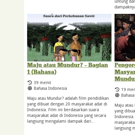
untung dar
dampakny
Maju atau Mundur? – Bagian
Pengor
1 (Bahasa)
Masyar
Mundur
Durasi:
39 menit
Bahasa:
Bahasa Indonesia
Durasi:
19 men
Bahasa
Bahasa
Maju atau Mundur? adalah film pendidikan
yang dibuat dengan 20 masyarakat adat di
Maju atau 
Indonesia. Film ini berdasarkan suara
yang dibua
masyarakat adat di Indonesia yang secara
Indonesia.
langsung mengalami dampak dari…
masyarakat
langsung 