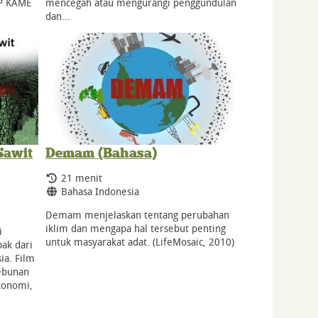
KP KAME
mencegah atau mengurangi penggundulan
dan…
Sawit
Demam (Bahasa)
Durasi:
21 menit
Bahasa:
Bahasa Indonesia
Demam menjelaskan tentang perubahan
iklim dan mengapa hal tersebut penting
i
untuk masyarakat adat. (LifeMosaic, 2010)
ak dari
ia. Film
ebunan
konomi,