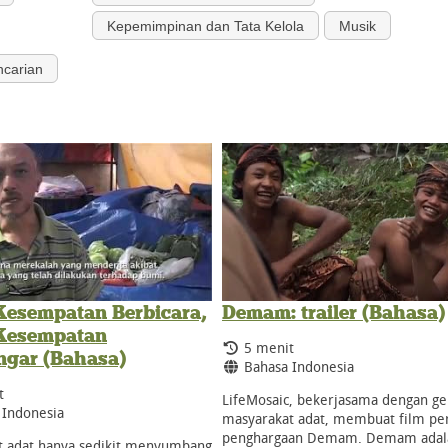
Kepemimpinan dan Tata Kelola
Musik
ncarian
Kesempatan Berbicara,
Demam: trailer (Bahasa)
Kesempatan
Durasi:
5 menit
gar (Bahasa)
Bahasa:
Bahasa Indonesia
t
LifeMosaic, bekerjasama dengan ge
:
 Indonesia
masyarakat adat, membuat film pe
penghargaan Demam. Demam adal
t adat hanya sedikit menyumbang