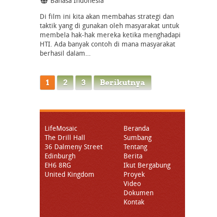
Bahasa Indonesia
Di film ini kita akan membahas strategi dan
taktik yang di gunakan oleh masyarakat untuk
membela hak-hak mereka ketika menghadapi
HTI. Ada banyak contoh di mana masyarakat
berhasil dalam…
1
2
3
Berikutnya
LifeMosaic
Beranda
The Drill Hall
Sumbang
36 Dalmeny Street
Tentang
Edinburgh
Berita
EH6 8RG
Ikut Bergabung
United Kingdom
Proyek
Video
Dokumen
Kontak