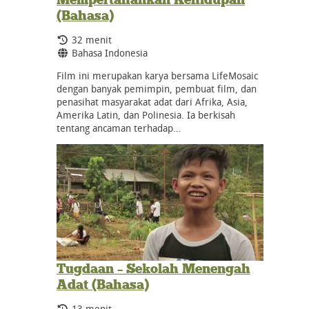
(Bahasa)
Durasi:
32 menit
Bahasa:
Bahasa Indonesia
Film ini merupakan karya bersama LifeMosaic
dengan banyak pemimpin, pembuat film, dan
penasihat masyarakat adat dari Afrika, Asia,
Amerika Latin, dan Polinesia. Ia berkisah
tentang ancaman terhadap…
Tugdaan – Sekolah Menengah
Adat (Bahasa)
Durasi:
13 menit