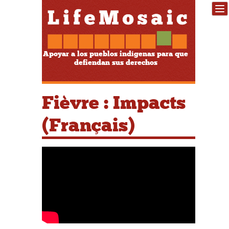
Apoyar a los pueblos indígenas para que
defiendan sus derechos
Fièvre : Impacts
(Français)