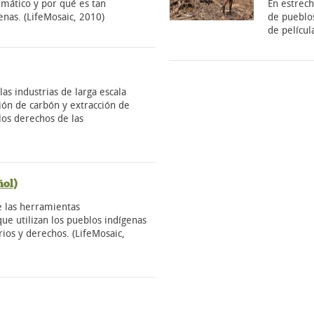
imático y por qué es tan
En estrec
enas. (LifeMosaic, 2010)
de pueblos
de películ
as industrias de larga escala
ión de carbón y extracción de
 los derechos de las
ñol)
 las herramientas
que utilizan los pueblos indígenas
rios y derechos. (LifeMosaic,