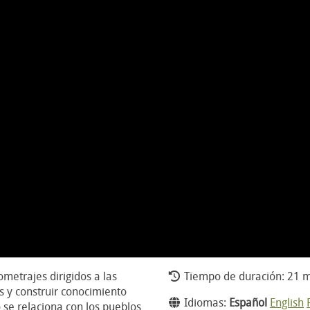
metrajes dirigidos a las
Tiempo de duración: 21 m
as y construir conocimiento
Idiomas:
Español
English
 se relaciona con los pueblos