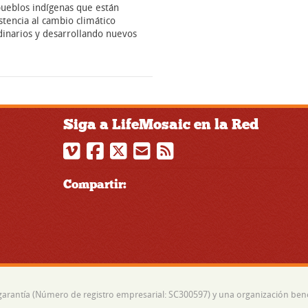
pueblos indígenas que están
stencia al cambio climático
dinarios y desarrollando nuevos
Siga a LifeMosaic en la Red
Compartir:
garantía (Número de registro empresarial: SC300597) y una organización bené