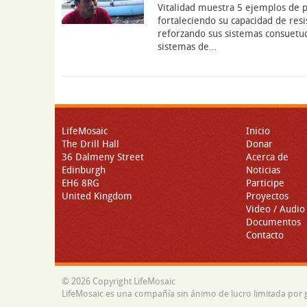
Vitalidad muestra 5 ejemplos de 
fortaleciendo su capacidad de resi
reforzando sus sistemas consuetu
sistemas de…
LifeMosaic
Inicio
The Drill Hall
Donar
36 Dalmeny Street
Acerca de
Edinburgh
Noticias
EH6 8RG
Participe
United Kingdom
Proyectos
Video / Audio
Documentos
Contacto
© 2026 Copyright LifeMosaic
LifeMosaic es una compañía sin ánimo de lucro limitada por 