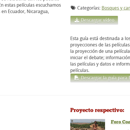
. En estas películas escuchamos
Categorías:
Bosques y cam
s en Ecuador, Nicaragua,
Descargar vídeo
Esta guía está destinada a l
proyecciones de las película
la proyección de una películ
iniciar el debate; informaci
las películas y datos e infor
películas.
Descargar la guía para f
Proyecto respectivo:
Foro Co