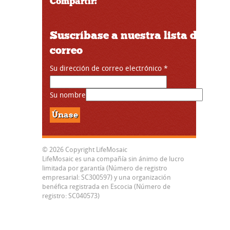
Compartir:
Suscríbase a nuestra lista de
correo
Su dirección de correo electrónico
*
Su nombre
© 2026 Copyright LifeMosaic
LifeMosaic es una compañía sin ánimo de lucro
limitada por garantía (Número de registro
empresarial: SC300597) y una organización
benéfica registrada en Escocia (Número de
registro: SC040573)