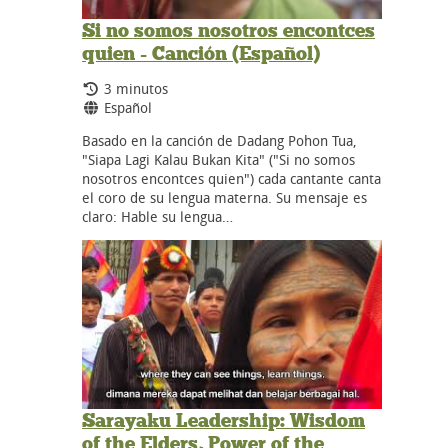
Si no somos nosotros encontces
quien - Canción (Español)
Tiempo de duración:
3 minutos
Idiomas:
Español
Basado en la canción de Dadang Pohon Tua,
"Siapa Lagi Kalau Bukan Kita" ("Si no somos
nosotros encontces quien") cada cantante canta
el coro de su lengua materna. Su mensaje es
claro: Hable su lengua…
Sarayaku Leadership: Wisdom
of the Elders, Power of the