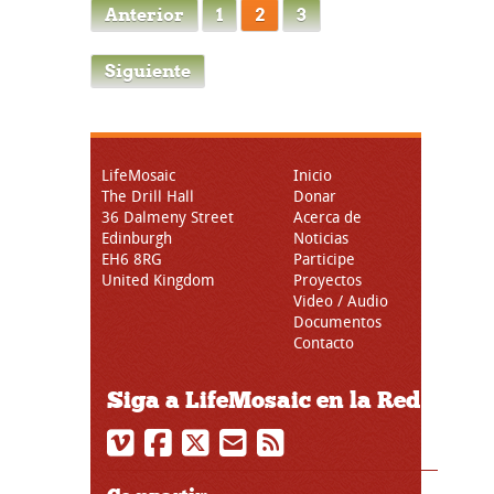
Anterior
1
2
3
Siguiente
LifeMosaic
Inicio
The Drill Hall
Donar
36 Dalmeny Street
Acerca de
Edinburgh
Noticias
EH6 8RG
Participe
United Kingdom
Proyectos
Video / Audio
Documentos
Contacto
Siga a LifeMosaic en la Red