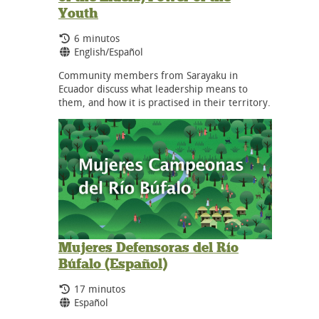
Youth
Tiempo de duración:
6 minutos
Idiomas:
English/Español
Community members from Sarayaku in
Ecuador discuss what leadership means to
them, and how it is practised in their territory.
Mujeres Defensoras del Río
Búfalo (Español)
Tiempo de duración:
17 minutos
Idiomas:
Español