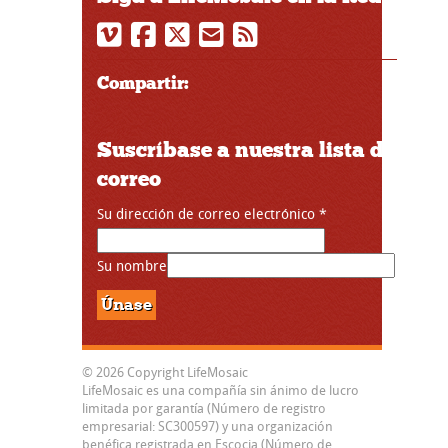
Compartir:
Suscríbase a nuestra lista de
correo
Su dirección de correo electrónico
*
Su nombre
© 2026 Copyright LifeMosaic
LifeMosaic es una compañía sin ánimo de lucro
limitada por garantía (Número de registro
empresarial: SC300597) y una organización
benéfica registrada en Escocia (Número de