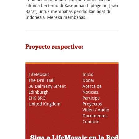
Filipina bertemu di Kasepuhan Ciptagelar, Jawa
Barat, untuk membahas pendidikan adat di
Indonesia. Mereka membahas…
Proyecto respectivo:
LifeMosaic
Inicio
The Drill Hall
Donar
36 Dalmeny Street
Acerca de
Edinburgh
Noticias
EH6 8RG
Participe
United Kingdom
Proyectos
Video / Audio
Documentos
Contacto
Siga a LifeMosaic en la Red