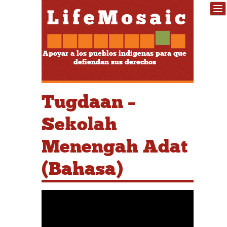
Apoyar a los pueblos indígenas para que
defiendan sus derechos
Tugdaan –
Sekolah
Menengah Adat
(Bahasa)