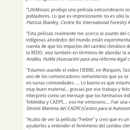
"LifeMosaic produjo una película extraordinario so
pobladores. Lo que es impresionante no es sólo la 
Patricia Shanley, Centre for International Forestry
"Esta película realmente me acerco al asunto del 
indígenas alrededor del mundo están experimenta
cuenta de que los impactos del cambio climático d
la REDD, sino también en términos de abordar la a
Andiko, HuMa (
Asociación para una reforma legal c
"Estamos usando el video FIEBRE, en Waspam, Tasb
uno de los comunicadores comunitarios que ya se 
en varias comunidades. ... Lo bueno es que estamos 
muy buen material... gracias por ese trabajo y feli
interpreto como un mensaje que los hermanos ind
Tebtebba y CADPI.... eso me emociono.... Fue una 
Dennis Mairena del CADPI (Centro para la Autonomí
"Acabo de ver la película “Fiebre” y creo que es un
ayudarles a entender el fenómeno del cambio clim