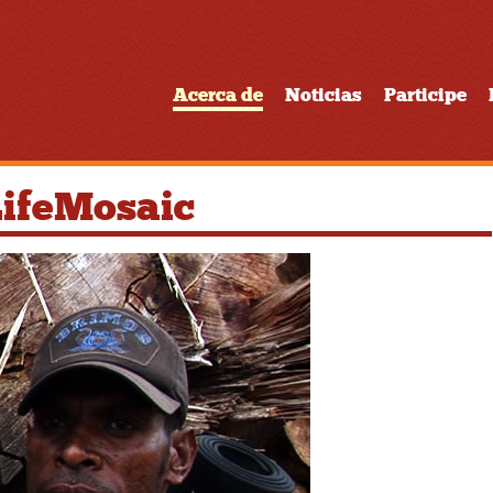
Acerca de
Noticias
Participe
LifeMosaic