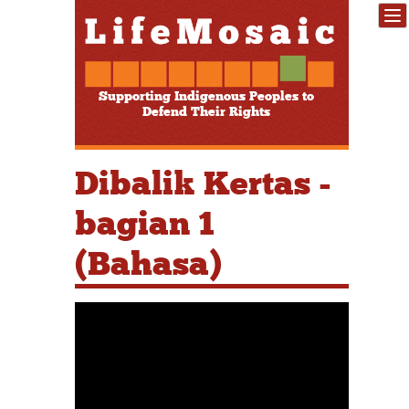
Supporting Indigenous Peoples to
Defend Their Rights
Dibalik Kertas -
bagian 1
(Bahasa)