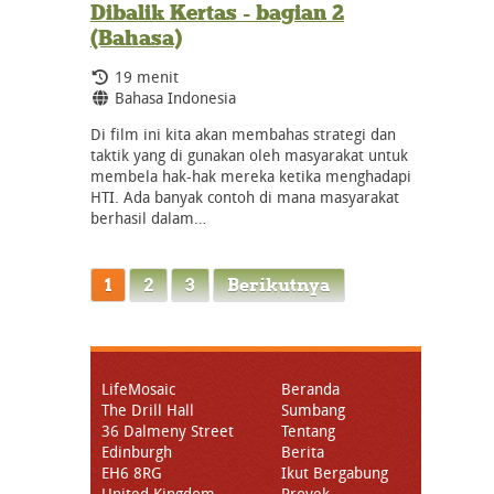
Dibalik Kertas - bagian 2
(Bahasa)
Durasi:
19 menit
Bahasa:
Bahasa Indonesia
Di film ini kita akan membahas strategi dan
taktik yang di gunakan oleh masyarakat untuk
membela hak-hak mereka ketika menghadapi
HTI. Ada banyak contoh di mana masyarakat
berhasil dalam…
1
2
3
Berikutnya
LifeMosaic
Beranda
The Drill Hall
Sumbang
36 Dalmeny Street
Tentang
Edinburgh
Berita
EH6 8RG
Ikut Bergabung
United Kingdom
Proyek