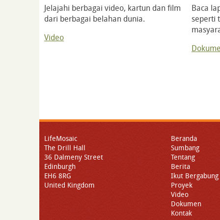
Jelajahi berbagai video, kartun dan film
Baca la
dari berbagai belahan dunia.
seperti
masyara
Video
Dokum
LifeMosaic
Beranda
The Drill Hall
Sumbang
36 Dalmeny Street
Tentang
Edinburgh
Berita
EH6 8RG
Ikut Bergabung
United Kingdom
Proyek
Video
Dokumen
Kontak