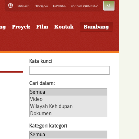
CARI
ENGLISH
FRANÇAIS
ESPAÑOL
BAHASA INDONESIA
ung
Proyek
Film
Kontak
Sumbang
Kata kunci
Cari dalam:
Kategori-kategori