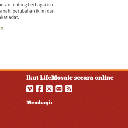
poran tentang berbagai isu
 tanah, perubahan iklim dan
kat adat.
en
Ikut LifeMosaic secara online
Membagi: