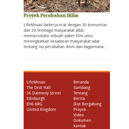
Proyek Perubahan Iklim
LifeMosaic bekerja erat dengan 30 komunitas
dan 20 lembaga masyarakat adat,
memproduksi sebuah paket film untu
meningkatkan kesadaran masyarakat adat
tentang isu perubahan iklim dan bagaimana…
LifeMosaic
Beranda
The Drill Hall
Sumbang
36 Dalmeny Street
Tentang
Edinburgh
Berita
EH6 8RG
Ikut Bergabung
United Kingdom
Proyek
Video
Dokumen
Kontak