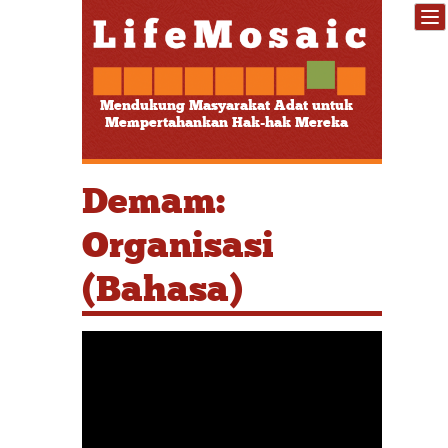
Mendukung Masyarakat Adat untuk
Mempertahankan Hak-hak Mereka
Demam:
Organisasi
(Bahasa)