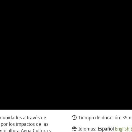
omunidades a través de
Tiempo de duración: 39 m
por los impactos de las
Idiomas:
Español
English
gricultura Agua Cultura y