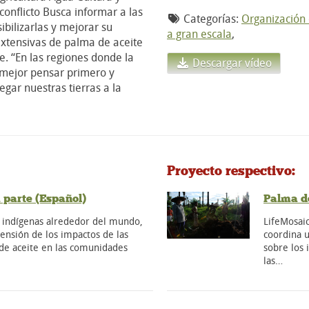
conflicto Busca informar a las
Categorías:
Organización
bilizarlas y mejorar su
a gran escala
,
extensivas de palma de aceite
. “En las regiones donde la
Descargar vídeo
s mejor pensar primero y
egar nuestras tierras a la
Proyecto respectivo:
 parte (Español)
Palma d
 indígenas alrededor del mundo,
LifeMosaic
rensión de los impactos de las
coordina u
 de aceite en las comunidades
sobre los 
las…