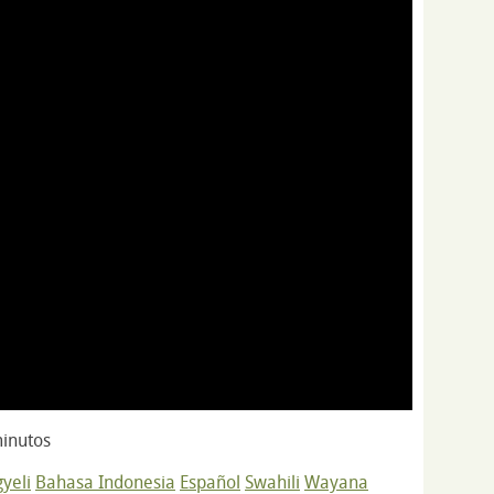
inutos
yeli
Bahasa Indonesia
Español
Swahili
Wayana