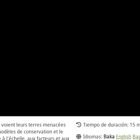
voient leurs terres menacées
Tiempo de duración: 15 m
 modèles de conservation et le
Idiomas:
Baka
English
Bag
à l'échelle, aux facteurs et aux